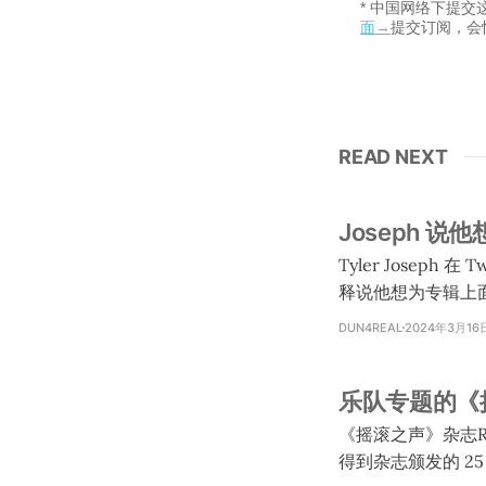
* 中国网络下提
面→
提交订阅，会
READ NEXT
Joseph 
Tyler Joseph
释说他想为专辑上面
visualizer）
DUN4REAL
2024年3月16
他各唱一个版本的那
要拍 7 支 MV。 * Joseph 确认不可能每支 MV 都是讲目前的故事线。 * Joseph 问了 Josh 要不要导演
乐队专题的《摇滚
一支 MV，Josh
《摇滚之声》杂志Rock
得到杂志颁发的 25 I