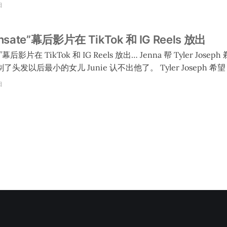
 they accept their Icon
日
h and Josh Dun reflect on their full journey, and
nsate”幕后影片在 TikTok 和 IG Reels 放出
kTok 和 IG Reels 放出… Jenna 帮 Tyler Joseph 剃了短头发，她也一
儿 Junie 认不出他了。 Tyler Joseph 希望 Josh 染红头发，但
Joseph 觉得他染得不够多，在镜头上不明显。 Tyler Joseph 让 Josh
日
闪发亮的袜子，结果拍摄的时候发现裤子和鞋的尺寸把袜子遮住了。尽
来不太舒服。 Joseph 说他们很激动能够重新回到红色。红色是
现在要利用这个颜色，而且要用红色去取得胜利。 相关链接： TikTok 影
iktok.com/@twentyonepilots/