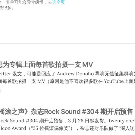
交这一表单可能会异常缓慢，去
这个页
快很多。
说他想为专辑上面每首歌拍摄一支 MV
 在 Twitter 发文，可能是回应了 Andrew Donoho 导演无偿征集群
每首歌拍摄一支 MV（原因是他不喜欢很多歌在 YouTube上
，当中一些 MV 会是低成本作品。一共 13 首歌，当中一首有两个版本（
日
首歌）。他们已经拍了 8 支（但是当中有一支 Joseph 不喜
之声》杂志Rock Sound #304 期开启预售
 说他还要一段时间考虑。Joseph 说如果有后续的话他会继续更新
 Sound #304 期开启预售，3 月 28 日起发货。twenty one 
con Award（“25 位摇滚偶像奖”），杂志还对乐队做了“深入访问”。 购