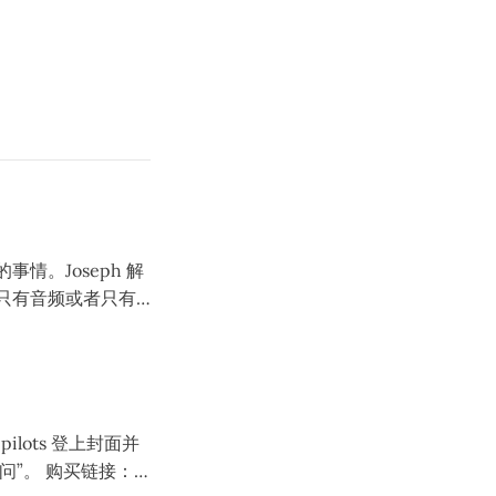
演的事情。Joseph 解
面只有音频或者只有
估计是 Jenna 和
欢还要重拍），他们还
此事。
pilots 登上封面并
买链接：