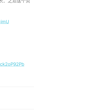
和时长。之后这个页
GimU
/kck2oP92Pb