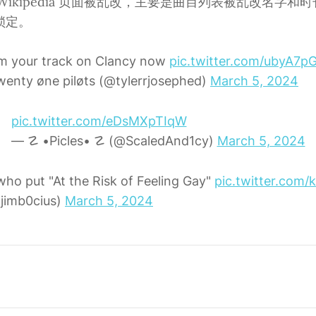
辑的 Wikipedia 页面被乱改，主要是曲目列表被乱改名字
锁定。
im your track on Clancy now
pic.twitter.com/ubyA7p
wenty øne piløts (@tylerrjosephed)
March 5, 2024
pic.twitter.com/eDsMXpTIqW
— ☡ •Picles• ☡ (@ScaledAnd1cy)
March 5, 2024
ho put "At the Risk of Feeling Gay"
pic.twitter.com
jimb0cius)
March 5, 2024