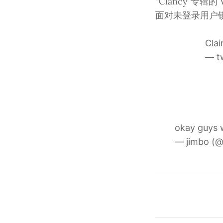
“Clancy”专
面对未登录用户
Cla
— t
okay guys w
— jimbo (@