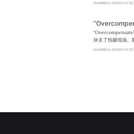
us.shop.rocksound.tv/~ Twenty One Pilots are Rock Sound 25 Icons As
DUN4REAL
2024年3月16
award, Tyler Josep
“Overcompe
“Overcompensate”幕后影片在 Ti
块去了拍摄现场。剃了头发以后最小的女
是他只染了鬓角和边上的地方。
DUN4REAL
2024年3月15
在 MV 当中穿闪
是在拍摄现场穿着这双袜子，虽然穿起
他们最害怕的颜色，但他们
片：https://www.t