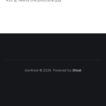
“420”是 twenty one pilots 的幸运数
dun4real © 2026. Powered by
Ghost