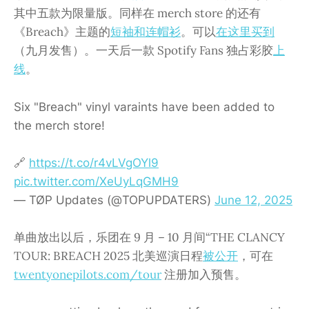
其中五款为限量版。同样在 merch store 的还有
《Breach》主题的
短袖和连帽衫
。可以
在这里买到
（九月发售）。一天后一款 Spotify Fans 独占彩胶
上
线
。
Six "Breach" vinyl varaints have been added to
the merch store!
🔗
https://t.co/r4vLVgOYl9
pic.twitter.com/XeUyLqGMH9
— TØP Updates (@TOPUPDATERS)
June 12, 2025
单曲放出以后，乐团在 9 月 – 10 月间“THE CLANCY
TOUR: BREACH 2025 北美巡演日程
被公开
，可在
twentyonepilots.com/tour
注册加入预售。