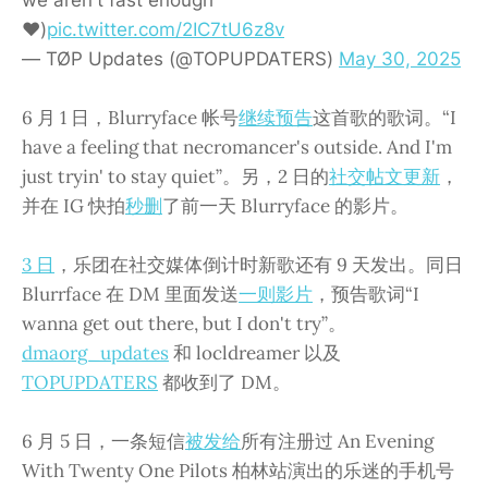
♥️)
pic.twitter.com/2IC7tU6z8v
— TØP Updates (@TOPUPDATERS)
May 30, 2025
6 月 1 日，Blurryface 帐号
继续预告
这首歌的歌词。“I
have a feeling that necromancer's outside. And I'm
just tryin' to stay quiet”。另，2 日的
社交帖文更新
，
并在 IG 快拍
秒删
了前一天 Blurryface 的影片。
3 日
，乐团在社交媒体倒计时新歌还有 9 天发出。同日
Blurrface 在 DM 里面发送
一则影片
，预告歌词“I
wanna get out there, but I don't try”。
dmaorg_updates
和 locldreamer 以及
TOPUPDATERS
都收到了 DM。
6 月 5 日，一条短信
被发给
所有注册过 An Evening
With Twenty One Pilots 柏林站演出的乐迷的手机号