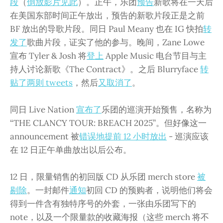
段
（
倒放影片见此
）。正午，乐团
预告
新歌将在一天后
在美国东部时间正午放出，预告的新歌片段正是之前
BF 放出的导歌片段。同日 Paul Meany 也在 IG 快拍
转
发了
歌曲片段，证实了他的参与。晚间，Zane Lowe
宣布 Tyler & Josh 将
登上
Apple Music 电台节目与主
持人讨论新歌《The Contract》。之后 Blurryface
转
贴了两则 tweets
，然后
又取消了
。
同日 Live Nation
宣布了
乐团的巡演开始预售，名称为
“THE CLANCY TOUR: BREACH 2025”。但好像这一
announcement 被
错误地提前 12 小时放出
- 巡演应该
在 12 日正午单曲放出以后公布。
12 日，限量销售的初回版 CD 从乐团 merch store
被
剔除
。一封邮件
通知
初回 CD 的预购者，说明他们将会
得到一件含有独特序号的外套，一张由乐团写下的
note，以及一个限量款的收藏海报（这些 merch 将不