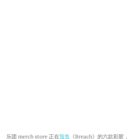
乐团 merch store 正在
预售
《Breach》的六款彩胶，