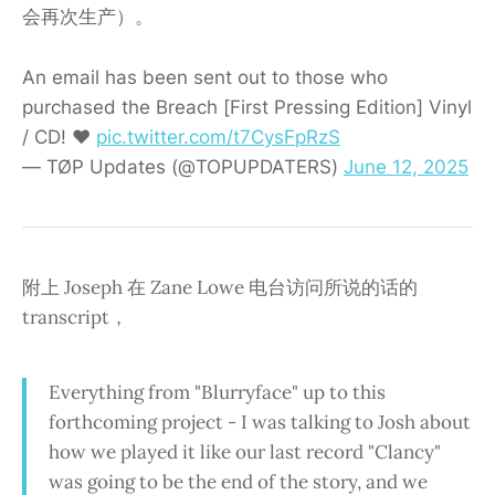
会再次生产）。
An email has been sent out to those who
purchased the Breach [First Pressing Edition] Vinyl
/ CD! ♥️
pic.twitter.com/t7CysFpRzS
— TØP Updates (@TOPUPDATERS)
June 12, 2025
附上 Joseph 在 Zane Lowe 电台访问所说的话的
transcript，
Everything from "Blurryface" up to this
forthcoming project - I was talking to Josh about
how we played it like our last record "Clancy"
was going to be the end of the story, and we