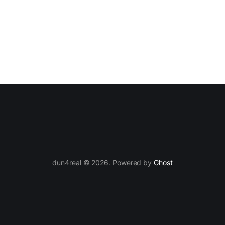
来不太舒服。 Joseph 说他们很激动能够重新回到红色。红色是
现在要利用这个颜色，而且要用红色去取得胜利。 相关链接： TikTok 影
iktok.com/@twentyonepilots/
dun4real © 2026. Powered by
Ghost