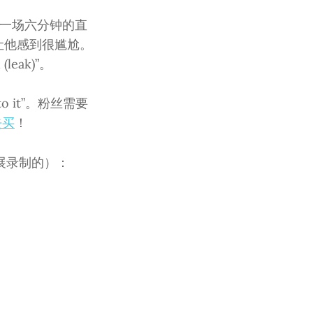
m 开了一场六分钟的直
这让他感到很尴尬。
eak)”。
to it”。粉丝需要
去买
！
展录制的）：