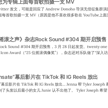
说他想为专辑上面每首歌拍摄一支 MV
 在 Twitter 发文，可能是回应了 Andrew Donoho 导演无偿征集群
每首歌拍摄一支 MV（原因是他不喜欢很多歌在 YouTube上
，当中一些 MV 会是低成本作品。一共 13 首歌，当中一首有两个版本（
首歌）。他们已经拍了 8 支（但是当中有一支 Joseph 不喜
之声》杂志Rock Sound #304 期开启预售
 说他还要一段时间考虑。Joseph 说如果有后续的话他会继续更新
 Sound #304 期开启预售，3 月 28 日起发货。twenty one 
con Award（“25 位摇滚偶像奖”），杂志还对乐队做了“深入访问”。 购
 they accept their Icon
h and Josh Dun reflect on their full journey, and
nsate”幕后影片在 TikTok 和 IG Reels 放出
kTok 和 IG Reels 放出… Jenna 帮 Tyler Joseph 剃了短头发，她也一
儿 Junie 认不出他了。 Tyler Joseph 希望 Josh 染红头发，但
Joseph 觉得他染得不够多，在镜头上不明显。 Tyler Joseph 让 Josh
闪发亮的袜子，结果拍摄的时候发现裤子和鞋的尺寸把袜子遮住了。尽