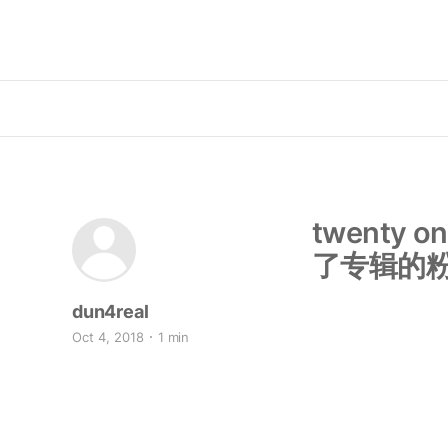
twenty 
了专辑的
dun4real
Oct 4, 2018
1 min