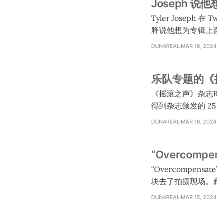
Joseph 
Tyler Joseph
释说他想为专辑上面
visualizer）
DUN4REAL
MAR 16, 2024
他各唱一个版本的那
要拍 7 支 MV。 * Joseph 确认不可能每支 MV 都是讲目前的故事线。 * Joseph 问了 Josh 要不要导演
乐队专题的《摇滚
一支 MV，Josh
《摇滚之声》杂志Rock
得到杂志颁发的 25 I
us.shop.rocksound.tv/~ Twenty One Pilots are Rock Sound 25 Icons As
DUN4REAL
MAR 16, 2024
award, Tyler Josep
“Overcompe
“Overcompensate”幕后影片在 Ti
块去了拍摄现场。剃了头发以后最小的女
是他只染了鬓角和边上的地方。
DUN4REAL
MAR 15, 2024
在 MV 当中穿闪