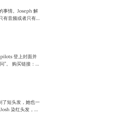
演的事情。Joseph 解
面只有音频或者只有
估计是 Jenna 和
欢还要重拍），他们还
此事。
pilots 登上封面并
买链接：
管这样 Josh 还