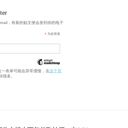
ter
-mail，有新的贴文便会发到你的电子
*
为必填项
交这一表单可能会异常缓慢，去
这个页
快很多。