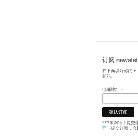
订阅 newslet
在下面填好你的 E
邮箱。
*
电邮地址
* 中国网络下提
面→
提交订阅，会