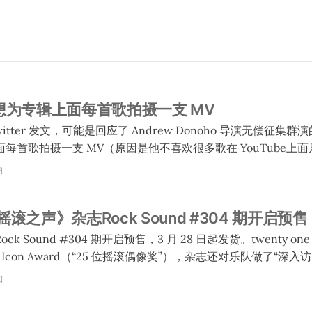
说他想为专辑上面每首歌拍摄一支 MV
 在 Twitter 发文，可能是回应了 Andrew Donoho 导演无偿征集群
每首歌拍摄一支 MV（原因是他不喜欢很多歌在 YouTube上
，当中一些 MV 会是低成本作品。一共 13 首歌，当中一首有两个版本（
日
首歌）。他们已经拍了 8 支（但是当中有一支 Joseph 不喜
之声》杂志Rock Sound #304 期开启预售
 说他还要一段时间考虑。Joseph 说如果有后续的话他会继续更新
 Sound #304 期开启预售，3 月 28 日起发货。twenty one 
con Award（“25 位摇滚偶像奖”），杂志还对乐队做了“深入访问”。 购
 they accept their Icon
日
h and Josh Dun reflect on their full journey, and