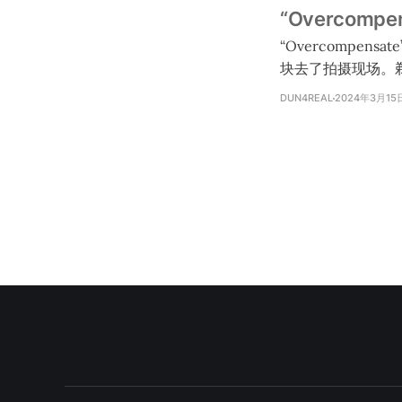
“Overcompe
“Overcompensate”幕后影片在 Ti
块去了拍摄现场。剃了头发以后最小的女
是他只染了鬓角和边上的地方。
DUN4REAL
2024年3月15
在 MV 当中穿闪
是在拍摄现场穿着这双袜子，虽然穿起
他们最害怕的颜色，但他们
片：https://www.t