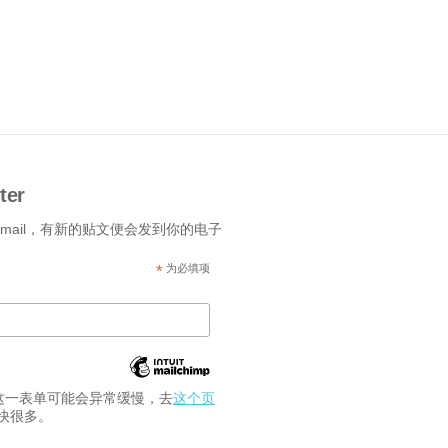
ter
-mail，有新的贴文便会发到你的电子
*
为必填项
交这一表单可能会异常缓慢，去
这个页
快很多。