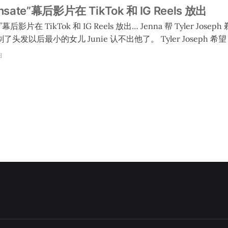
nsate”幕后影片在 TikTok 和 IG Reels 放出
kTok 和 IG Reels 放出… Jenna 帮 Tyler Joseph 剃了短头发，她也一
儿 Junie 认不出他了。 Tyler Joseph 希望 Josh 染红头发，但
Joseph 觉得他染得不够多，在镜头上不明显。 Tyler Joseph 让 Josh
日
闪发亮的袜子，结果拍摄的时候发现裤子和鞋的尺寸把袜子遮住了。尽
来不太舒服。 Joseph 说他们很激动能够重新回到红色。红色是
现在要利用这个颜色，而且要用红色去取得胜利。 相关链接： TikTok 影
iktok.com/@twentyonepilots/