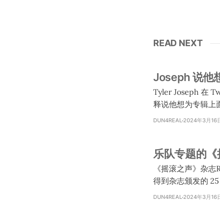
READ NEXT
Joseph 
Tyler Joseph
释说他想为专辑上面
visualizer）
DUN4REAL
2024年3月16
他各唱一个版本的那
要拍 7 支 MV。 * Joseph 确认不可能每支 MV 都是讲目前的故事线。 * Joseph 问了 Josh 要不要导演
乐队专题的《摇滚
一支 MV，Josh
《摇滚之声》杂志Rock
得到杂志颁发的 25 I
us.shop.rocksound.tv/~ Twenty One Pilots are Rock Sound 25 Icons As
DUN4REAL
2024年3月16
award, Tyler Josep