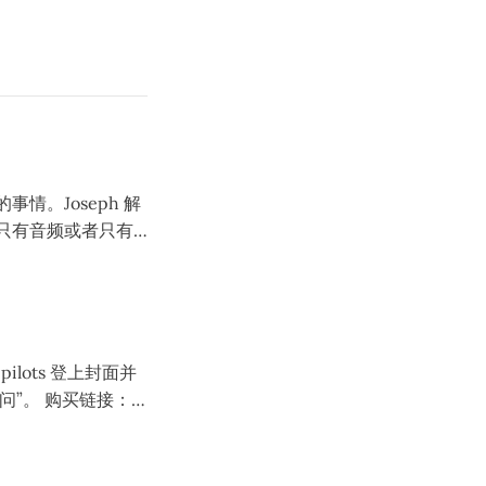
演的事情。Joseph 解
面只有音频或者只有
估计是 Jenna 和
欢还要重拍），他们还
此事。
pilots 登上封面并
买链接：