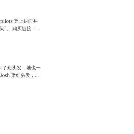
此事。
pilots 登上封面并
买链接：
管这样 Josh 还