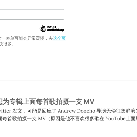
交这一表单可能会异常缓慢，去
这个页
快很多。
说他想为专辑上面每首歌拍摄一支 MV
 在 Twitter 发文，可能是回应了 Andrew Donoho 导演无偿征集群
每首歌拍摄一支 MV（原因是他不喜欢很多歌在 YouTube上
，当中一些 MV 会是低成本作品。一共 13 首歌，当中一首有两个版本（
首歌）。他们已经拍了 8 支（但是当中有一支 Joseph 不喜