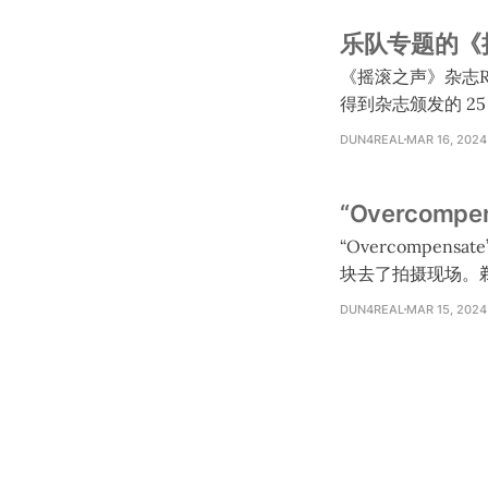
要拍 7 支 MV。 * Joseph 确认不可能每支 MV 都是讲目前的故事线。 * Joseph 问了 Josh 要不要导演
乐队专题的《摇滚
一支 MV，Josh
《摇滚之声》杂志Rock
得到杂志颁发的 25 I
us.shop.rocksound.tv/~ Twenty One Pilots are Rock Sound 25 Icons As
DUN4REAL
MAR 16, 2024
award, Tyler Josep
“Overcompe
“Overcompensate”幕后影片在 Ti
块去了拍摄现场。剃了头发以后最小的女
是他只染了鬓角和边上的地方。
DUN4REAL
MAR 15, 2024
在 MV 当中穿闪
是在拍摄现场穿着这双袜子，虽然穿起
他们最害怕的颜色，但他们
片：https://www.t