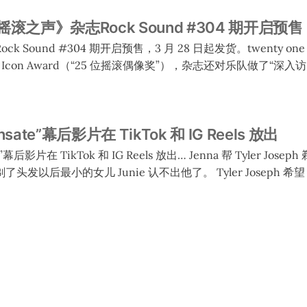
之声》杂志Rock Sound #304 期开启预售
 说他还要一段时间考虑。Joseph 说如果有后续的话他会继续更新
 Sound #304 期开启预售，3 月 28 日起发货。twenty one 
con Award（“25 位摇滚偶像奖”），杂志还对乐队做了“深入访问”。 购
 they accept their Icon
h and Josh Dun reflect on their full journey, and
nsate”幕后影片在 TikTok 和 IG Reels 放出
kTok 和 IG Reels 放出… Jenna 帮 Tyler Joseph 剃了短头发，她也一
儿 Junie 认不出他了。 Tyler Joseph 希望 Josh 染红头发，但
Joseph 觉得他染得不够多，在镜头上不明显。 Tyler Joseph 让 Josh
闪发亮的袜子，结果拍摄的时候发现裤子和鞋的尺寸把袜子遮住了。尽
来不太舒服。 Joseph 说他们很激动能够重新回到红色。红色是
现在要利用这个颜色，而且要用红色去取得胜利。 相关链接： TikTok 影
iktok.com/@twentyonepilots/