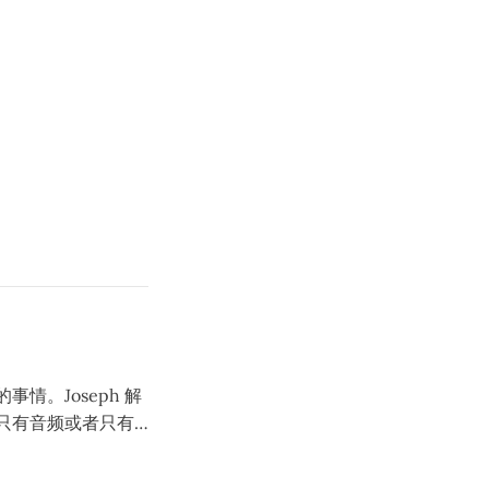
演的事情。Joseph 解
面只有音频或者只有
估计是 Jenna 和
欢还要重拍），他们还