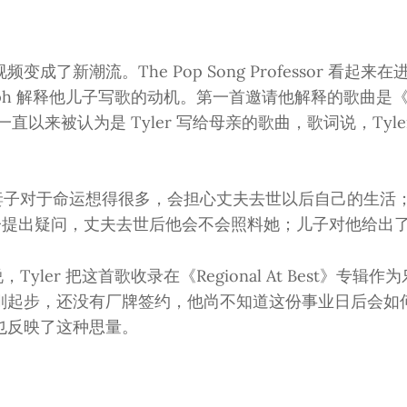
变成了新潮流。The Pop Song Professor 看起
Joseph 解释他儿子写歌的动机。第一首邀请他解释的歌曲是《Ho
一直以来被认为是 Tyler 写给母亲的歌曲，歌词说，Tyl
妻子对于命运想得很多，会担心丈夫去世以后自己的生活
子提出疑问，丈夫去世后他会不会照料她；儿子对他给出
解读说，Tyler 把这首歌收录在《Regional At Best》专
刚起步，还没有厂牌签约，他尚不知道这份事业日后会如
也反映了这种思量。