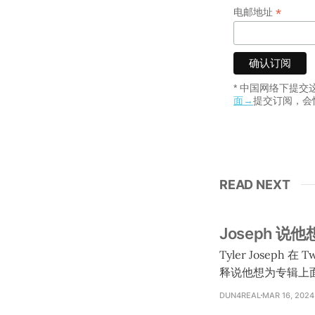
*
电邮地址
* 中国网络下提
面→
提交订阅，会
READ NEXT
Joseph 
Tyler Joseph
释说他想为专辑上面
visualizer）
DUN4REAL
MAR 16, 2024
他各唱一个版本的那