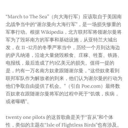
“March to The Sea”（向大海行军）应该取自于美国南
北战争当中的“谢尔曼向大海行军”，是一场损失惨重的
军事行动。根据 Wikipedia，北方联邦军将领谢尔曼将
军为了毁坏南方的军事和基础设施，从亚特兰大城出
发，在 11 -12月的冬季严寒当中，历经一个月到达海边
的萨凡纳港，沿途大量烧毁粮食、庄稼、牲畜、铁路、
电报线，最后造成了约1亿美元的损失。值得一提的
是，约有一万名南方奴隶跟随谢尔曼，“这些奴隶看到
联邦军队作为解放者的到来，他们认为谢尔曼的行动为
他们争取自由提供了机会。”（引自 Poe.com）最终数
百奴隶在跟随谢尔曼将军的过程中死于“饥饿，疾病，
或者曝晒”。
twenty one pilots 的这首歌曲是关于“盲从”和个体
性，类似的主题在“Isle of Flightless Birds”也有涉及。