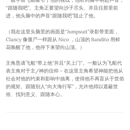
一艘宇宙飞船吸引了他的视线，他听到脑中响起声音，
“跟随我吧”。主角正要望向沙子尽头、并且往那里前
进，他头脑中的声音“跟随我吧”阻止了他。
（我在这里头脑里的画面是“Jumpsuit”录影带里面，
Clancy 像僵尸一样跟从 Nico ，山顶的 Bandito 用鲜
花唤醒了他，他停下来望向山顶。）
主角恳请飞船“带上他”并且“关上门”。一般认为飞船代
表主角对于主/神的信仰 – 在这里主角希望神能把他从
社会对他的约束和影响中抽离，使得他不再盲从于世俗
的规矩、跟随别人“向大海行军”，允许他得以遮蔽世
俗、找到意义、跟随本心。