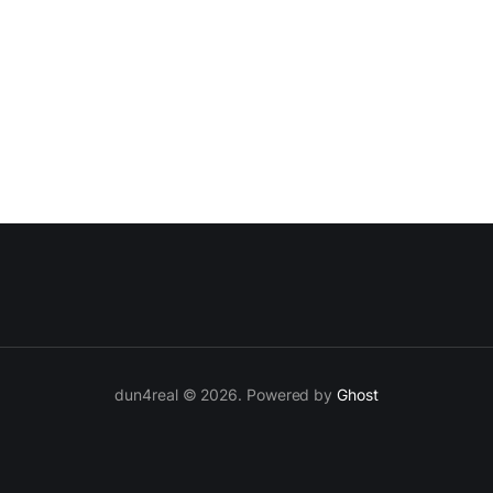
闪发亮的袜子，结果拍摄的时候发现裤子和鞋的尺寸把袜子遮住了。尽
来不太舒服。 Joseph 说他们很激动能够重新回到红色。红色是
现在要利用这个颜色，而且要用红色去取得胜利。 相关链接： TikTok 影
iktok.com/@twentyonepilots/
dun4real © 2026. Powered by
Ghost