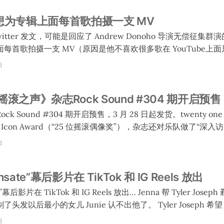
说他想为专辑上面每首歌拍摄一支 MV
 在 Twitter 发文，可能是回应了 Andrew Donoho 导演无偿征集群
每首歌拍摄一支 MV（原因是他不喜欢很多歌在 YouTube上
，当中一些 MV 会是低成本作品。一共 13 首歌，当中一首有两个版本（
日
首歌）。他们已经拍了 8 支（但是当中有一支 Joseph 不喜
之声》杂志Rock Sound #304 期开启预售
 说他还要一段时间考虑。Joseph 说如果有后续的话他会继续更新
 Sound #304 期开启预售，3 月 28 日起发货。twenty one 
con Award（“25 位摇滚偶像奖”），杂志还对乐队做了“深入访问”。 购
 they accept their Icon
日
h and Josh Dun reflect on their full journey, and
nsate”幕后影片在 TikTok 和 IG Reels 放出
kTok 和 IG Reels 放出… Jenna 帮 Tyler Joseph 剃了短头发，她也一
儿 Junie 认不出他了。 Tyler Joseph 希望 Josh 染红头发，但
Joseph 觉得他染得不够多，在镜头上不明显。 Tyler Joseph 让 Josh
日