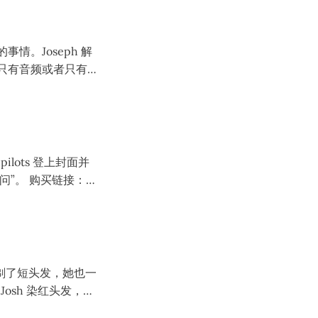
演的事情。Joseph 解
面只有音频或者只有
估计是 Jenna 和
欢还要重拍），他们还
此事。
pilots 登上封面并
买链接：