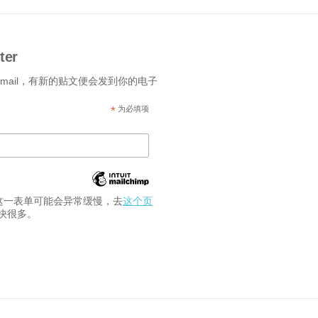
ter
-mail，有新的贴文便会发到你的电子
*
为必填项
交这一表单可能会异常缓慢，去
这个页
快很多。