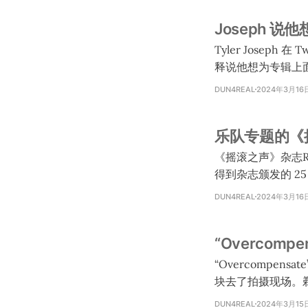
Joseph 
Tyler Joseph
释说他想为专辑上面
visualizer）
DUN4REAL
2024年3月16
他各唱一个版本的那
要拍 7 支 MV。 * Joseph 确认不可能每支 MV 都是讲目前的故事线。 * Joseph 问了 Josh 要不要导演
乐队专题的《摇滚
一支 MV，Josh
《摇滚之声》杂志Rock
得到杂志颁发的 25 I
us.shop.rocksound.tv/~ Twenty One Pilots are Rock Sound 25 Icons As
DUN4REAL
2024年3月16
award, Tyler Josep
“Overcompe
“Overcompensate”幕后影片在 Ti
块去了拍摄现场。剃了头发以后最小的女
是他只染了鬓角和边上的地方。
DUN4REAL
2024年3月15